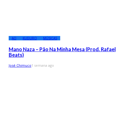
AO
KUDURO
MÚSICAS
Mano Naza – Pão Na Minha Mesa (Prod. Rafael
Beats)
José Chimuco
1 semana ago