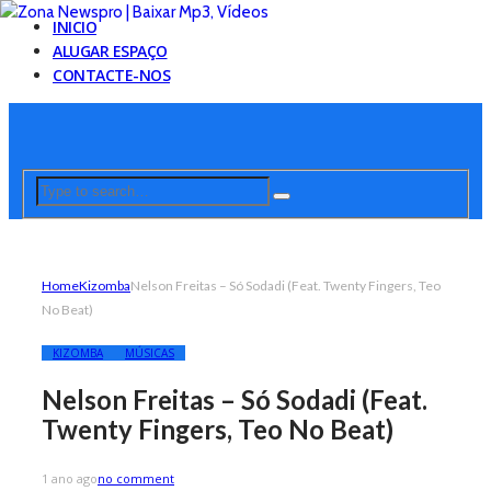
INICIO
ALUGAR ESPAÇO
CONTACTE-NOS
Home
Kizomba
Nelson Freitas – Só Sodadi (Feat. Twenty Fingers, Teo
No Beat)
KIZOMBA
MÚSICAS
Nelson Freitas – Só Sodadi (Feat.
Twenty Fingers, Teo No Beat)
1 ano ago
no comment