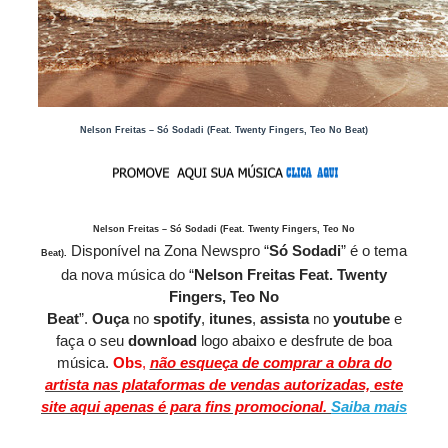
Nelson Freitas – Só Sodadi (Feat. Twenty Fingers, Teo No Beat)
Nelson Freitas – Só Sodadi (Feat. Twenty Fingers, Teo No
Disponível
na Zona Newspro
“
Só Sodadi
” é o tema
Beat)
.
da nova música do “
Nelson Freitas Feat. Twenty
Fingers, Teo No
Beat
”.
O
uça
no
spotify
,
itunes
,
assista
no
youtube
e
faça o seu
download
logo abaixo e desfrute de boa
música.
Obs
,
não esqueça de comprar a obra do
artista nas plataformas de vendas autorizadas, este
site aqui apenas é para fins promocional.
Saiba mais