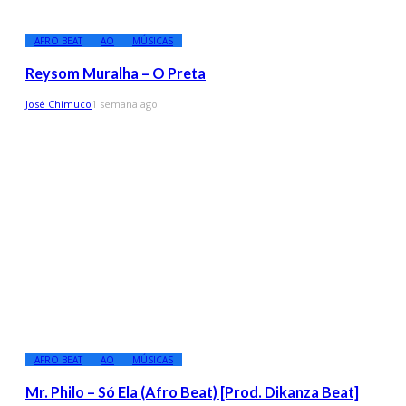
AFRO BEAT
AO
MÚSICAS
Reysom Muralha – O Preta
José Chimuco
1 semana ago
AFRO BEAT
AO
MÚSICAS
Mr. Philo – Só Ela (Afro Beat) [Prod. Dikanza Beat]