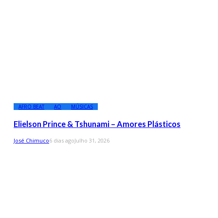
AFRO BEAT
AO
MÚSICAS
Elielson Prince & Tshunami – Amores Plásticos
José Chimuco
6 dias ago
Julho 31, 2026