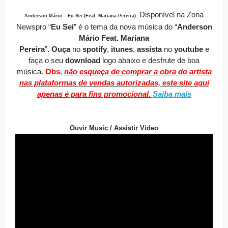
Disponível
na Zona
Anderson Mário – Eu Sei (Feat. Mariana Pereira)
.
Newspro
“
Eu Sei
” é o tema da nova música do “
Anderson
Mário Feat. Mariana
Pereira
”.
O
uça
no
spotify
,
itunes
,
assista
no
youtube
e
faça o seu
download
logo abaixo e desfrute de boa
música.
Obs
,
não esqueça de comprar a obra do artista
nas plataformas de vendas autorizadas, este site aqui
apenas é para fins promocional.
Saiba mais
Ouvir Music / Assistir Video