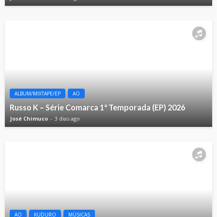
ALBUM/MIXTAPE/EP
AO
Russo K – Série Comarca 1ª Temporada (EP) 2026
José Chimuco
3 dias ago
AO
KUDURO
MÚSICAS