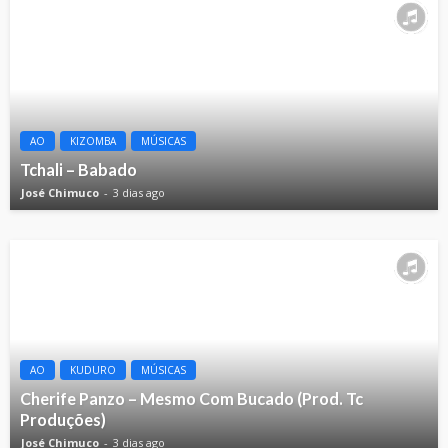
AO
KIZOMBA
MÚSICAS
Tchali – Babado
José Chimuco
3 dias ago
AO
KUDURO
MÚSICAS
Cherife Panzo – Mesmo Com Bucado (Prod. Tc
Produções)
José Chimuco
3 dias ago