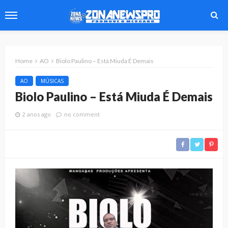
Home
AO
Biolo Paulino – Está Miuda É Demais
AO
MÚSICAS
Biolo Paulino – Está Miuda É Demais
2 anos ago
no comment