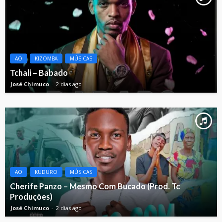
AO
KIZOMBA
MÚSICAS
Tchali – Babado
José Chimuco
2 dias ago
AO
KUDURO
MÚSICAS
Cherife Panzo – Mesmo Com Bucado (Prod. Tc
Produções)
José Chimuco
2 dias ago