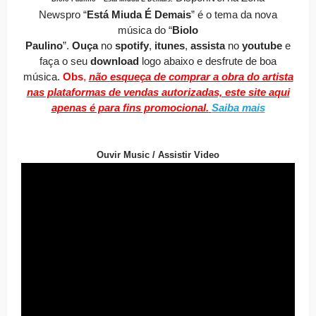
Newspro
“
Está Miuda É Demais
” é o tema da nova
música do “
Biolo
Paulino
”.
O
uça
no
spotify
,
itunes
,
assista
no
youtube
e
faça o seu
download
logo abaixo e desfrute de boa
música.
Obs
,
não esqueça de comprar a obra do artista
nas plataformas de vendas autorizadas, este site aqui
apenas é para fins promocional.
Saiba mais
Ouvir Music / Assistir Video