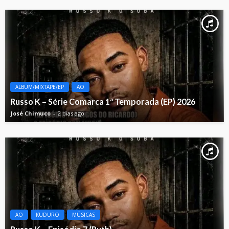
ALBUM/MIXTAPE/EP
AO
Russo K – Série Comarca 1ª Temporada (EP) 2026
José Chimuco
2 dias ago
AO
KUDURO
MÚSICAS