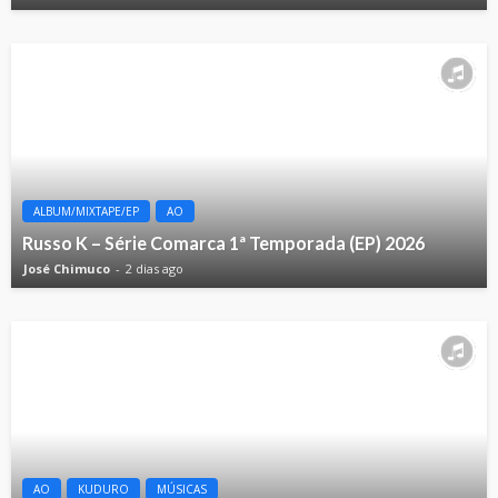
ALBUM/MIXTAPE/EP
AO
Russo K – Série Comarca 1ª Temporada (EP) 2026
José Chimuco
2 dias ago
AO
KUDURO
MÚSICAS