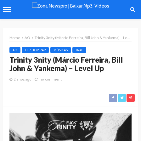
Home
AO
Trinity 3nity (Márcio Ferreira, Bill John & Yankema) – Level Up
AO
HIP HOP RAP
MÚSICAS
TRAP
Trinity 3nity (Márcio Ferreira, Bill
John & Yankema) – Level Up
2 anos ago
no comment