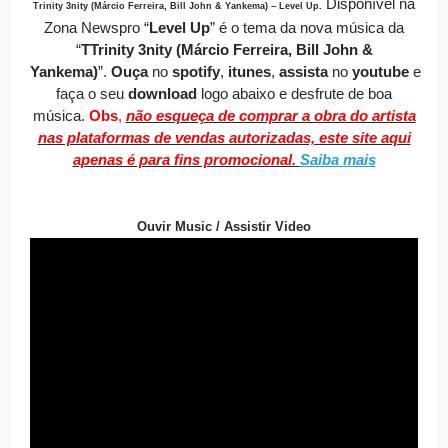
Disponível
na
Trinity 3nity (Márcio Ferreira, Bill John & Yankema) – Level Up
.
Zona Newspro
“
Level Up
” é o tema da nova música da
“
TTrinity 3nity (Márcio Ferreira, Bill John &
Yankema)
”.
O
uça
no
spotify
,
itunes
,
assista
no
youtube
e
faça o seu
download
logo abaixo e desfrute de boa
música.
Obs
,
não esqueça de comprar a obra do artista
nas plataformas de vendas autorizadas, este site aqui
apenas é para fins promocional.
Saiba mais
Ouvir Music / Assistir Video