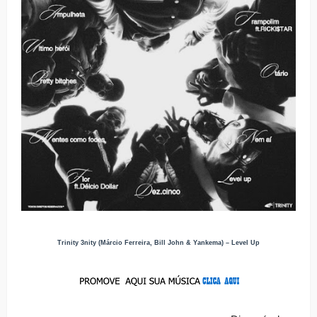
Trinity 3nity (Márcio Ferreira, Bill John & Yankema) – Level Up