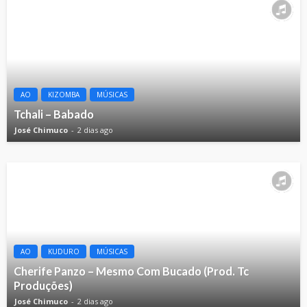
AO
KIZOMBA
MÚSICAS
Tchali – Babado
José Chimuco
2 dias ago
AO
KUDURO
MÚSICAS
Cherife Panzo – Mesmo Com Bucado (Prod. Tc
Produções)
José Chimuco
2 dias ago