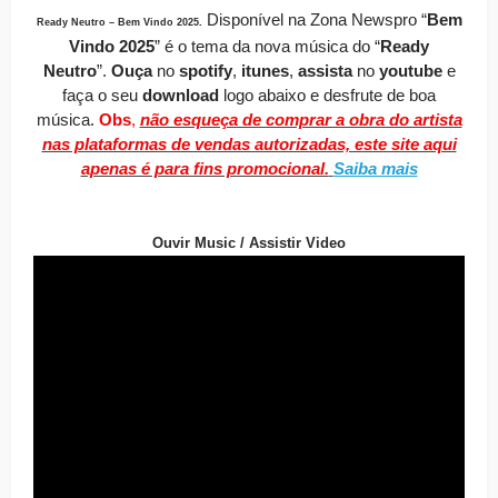
Disponível
na Zona Newspro
“
Bem
Ready Neutro – Bem Vindo 2025
.
Vindo 2025
” é o tema da nova música do “
Ready
Neutro
”.
O
uça
no
spotify
,
itunes
,
assista
no
youtube
e
faça o seu
download
logo abaixo e desfrute de boa
música.
Obs
,
não esqueça de comprar a obra do artista
nas plataformas de vendas autorizadas, este site aqui
apenas é para fins promocional.
Saiba mais
Ouvir Music / Assistir Video