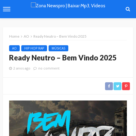
Home
AO
Ready Neutro – Bem Vindo 2025
AO
HIP HOP RAP
MÚSICAS
Ready Neutro – Bem Vindo 2025
2 anos ago
no comment