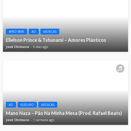
AFRO BEAT
AO
MÚSICAS
Elielson Prince & Tshunami – Amores Plásticos
José Chimuco
6 dias ago
AO
KUDURO
MÚSICAS
Mano Naza – Pão Na Minha Mesa (Prod. Rafael Beats)
José Chimuco
1 semana ago