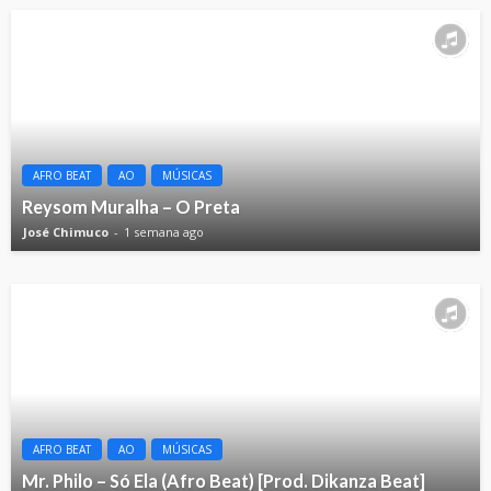
AFRO BEAT
AO
MÚSICAS
Reysom Muralha – O Preta
José Chimuco
1 semana ago
AFRO BEAT
AO
MÚSICAS
Mr. Philo – Só Ela (Afro Beat) [Prod. Dikanza Beat]