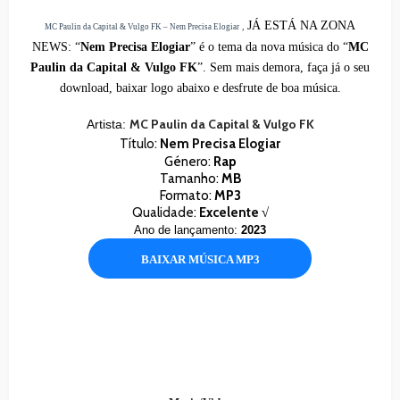
JÁ ESTÁ NA ZONA
,
MC Paulin da Capital & Vulgo FK – Nem Precisa Elogiar
NEWS:
“
Nem Precisa Elogiar
” é o tema da nova música do “
MC
Paulin da Capital & Vulgo FK
”. Sem mais demora, faça já o seu
download, baixar logo abaixo e desfrute de boa música.
MC Paulin da Capital & Vulgo FK
Artista:
Título:
Nem Precisa Elogiar
Género:
Rap
Tamanho:
MB
Formato:
MP3
Qualidade:
Excelente √
Ano de lançamento:
2023
BAIXAR MÚSICA MP3