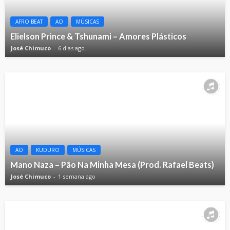
AFRO BEAT
AO
MÚSICAS
Elielson Prince & Tshunami – Amores Plásticos
José Chimuco
6 dias ago
AO
KUDURO
MÚSICAS
Mano Naza – Pão Na Minha Mesa (Prod. Rafael Beats)
José Chimuco
1 semana ago