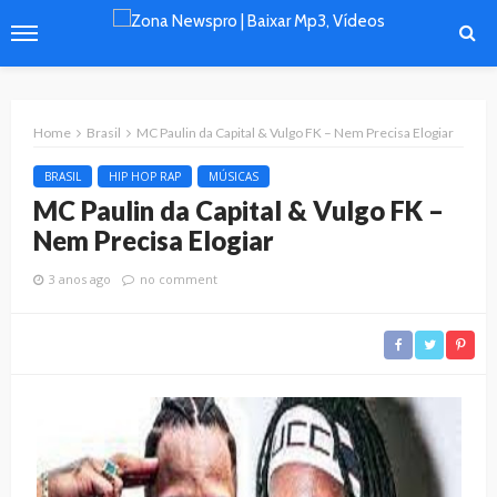
Home
Brasil
MC Paulin da Capital & Vulgo FK – Nem Precisa Elogiar
BRASIL
HIP HOP RAP
MÚSICAS
MC Paulin da Capital & Vulgo FK –
Nem Precisa Elogiar
3 anos ago
no comment