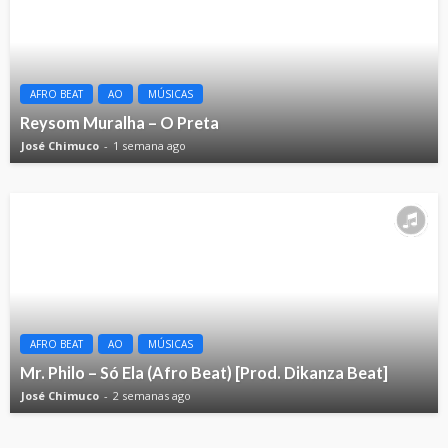
AFRO BEAT
AO
MÚSICAS
Reysom Muralha – O Preta
José Chimuco
1 semana ago
AFRO BEAT
AO
MÚSICAS
Mr. Philo – Só Ela (Afro Beat) [Prod. Dikanza Beat]
José Chimuco
2 semanas ago