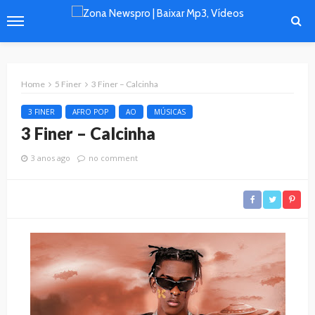
Home
5 Finer
3 Finer – Calcinha
3 FINER
AFRO POP
AO
MÚSICAS
3 Finer – Calcinha
3 anos ago
no comment