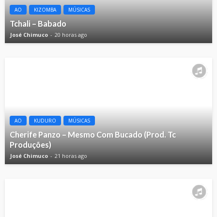
AO
KIZOMBA
MÚSICAS
Tchali – Babado
José Chimuco
20 horas ago
AO
KUDURO
MÚSICAS
Cherife Panzo – Mesmo Com Bucado (Prod. Tc
Produções)
José Chimuco
21 horas ago