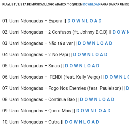
PLAYLIST / LISTA DE MÚSICAS, LOGO ABAIXO, TOQUE EM
DOWNLOAD
PARA BAIXAR UM D
01. Uami Ndongadas – Espera
||
D O W N L O A D
02. Uami Ndongadas – 2 Confusos (ft. Johnny B.O.B)
||
D O W N
03. Uami Ndongadas – Não tá a ver
||
D O W N L O A D
04. Uami Ndongadas – 2 No Papi
||
D O W N L O A D
05. Uami Ndongadas – Sinais
||
D O W N L O A D
06. Uami Ndongadas – FENDI (feat. Kelly Veiga)
||
D O W N L 
07. Uami Ndongadas – Fogo Nos Enemies (feat. Paulelson)
||
D
08. Uami Ndongadas – Continua Bae
||
D O W N L O A D
09. Uami Ndongadas – Quero Mais
||
D O W N L O A D
10. Uami Ndongadas – Outra
||
D O W N L O A D