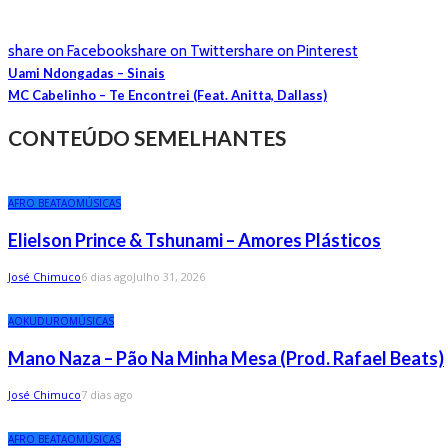
share on Facebook
share on Twitter
share on Pinterest
Uami Ndongadas – Sinais
MC Cabelinho – Te Encontrei (Feat. Anitta, Dallass)
CONTEÚDO SEMELHANTES
AFRO BEAT
AO
MÚSICAS
Elielson Prince & Tshunami – Amores Plásticos
José Chimuco
6 dias ago
Julho 31, 2026
AO
KUDURO
MÚSICAS
Mano Naza – Pão Na Minha Mesa (Prod. Rafael Beats)
José Chimuco
7 dias ago
AFRO BEAT
AO
MÚSICAS