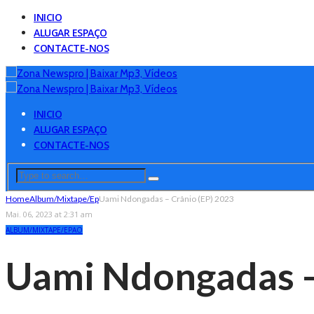
INICIO
ALUGAR ESPAÇO
CONTACTE-NOS
INICIO
ALUGAR ESPAÇO
CONTACTE-NOS
Home
Album/Mixtape/Ep
Uami Ndongadas – Crânio (EP) 2023
Mai. 06, 2023 at 2:31 am
ALBUM/MIXTAPE/EP
AO
Uami Ndongadas –