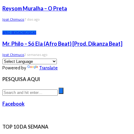
Reysom Muralha – O Preta
José Chimuco
7 dias ago
AFRO BEAT
AO
MÚSICAS
Mr. Philo – Só Ela (Afro Beat) [Prod. Dikanza Beat]
José Chimuco
2 semanas ago
Powered by
Translate
PESQUISA AQUI
Facebook
TOP 10 DA SEMANA