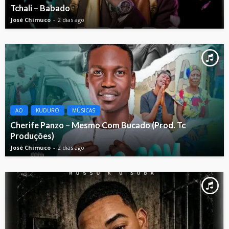
Tchali – Babado
José Chimuco
2 dias ago
AO
KUDURO
MÚSICAS
Cherife Panzo – Mesmo Com Bucado (Prod. Tc
Produções)
José Chimuco
2 dias ago