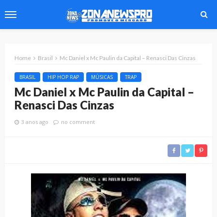
Home
Brasil
Mc Daniel x Mc Paulin da Capital – Renasci Das Cinzas
BRASIL
HIP HOP RAP
MÚSICAS
TRAP
Mc Daniel x Mc Paulin da Capital –
Renasci Das Cinzas
3 anos ago
no comment