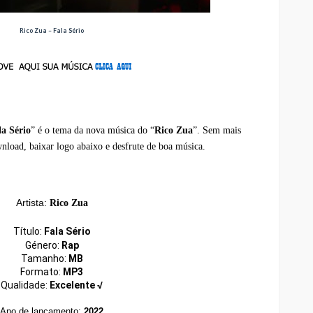
Rico Zua – Fala Sério
la Sério
” é o tema da nova música do “
Rico Zua
”. Sem mais
nload, baixar logo abaixo e desfrute de boa música.
Artista:
Rico Zua
Título:
Fala Sério
Género:
Rap
Tamanho:
MB
Formato:
MP3
Qualidade:
Excelente √
Ano de lançamento:
2022