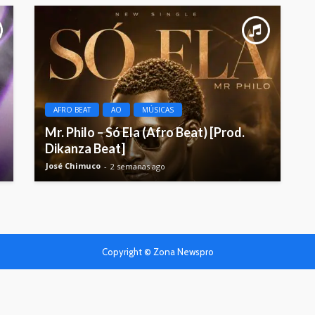
AFRO BEAT
AO
MÚSICAS
Mr. Philo – Só Ela (Afro Beat) [Prod.
Dikanza Beat]
José Chimuco
2 semanas ago
Copyright © Zona Newspro