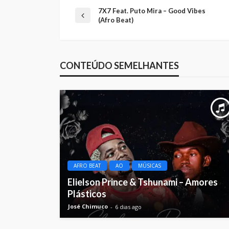
7X7 Feat. Puto Mira – Good Vibes
(Afro Beat)
CONTEÚDO SEMELHANTES
AFRO BEAT
AO
MÚSICAS
Elielson Prince & Tshunami – Amores
Plásticos
José Chimuco
6 dias ago