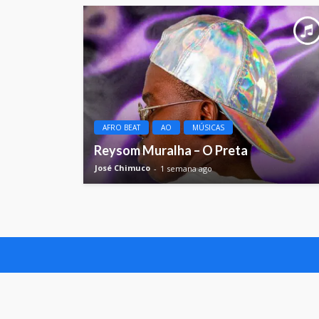
AFRO BEAT
AO
MÚSICAS
Reysom Muralha – O Preta
José Chimuco
1 semana ago