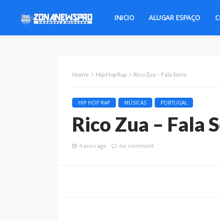
INICIO
ALUGAR ESPAÇO
C
Home
Hip Hop Rap
Rico Zua – Fala Sério
HIP HOP RAP
MÚSICAS
PORTUGAL
Rico Zua – Fala S
4 anos ago
no comment