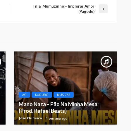
Tília, Mumuzinho – Implorar Amor
(Pagode)
AO
KUDURO
MÚSICAS
Mano Naza – Pão Na Minha Mesa
(Prod. Rafael Beats)
José Chimuco
1 semana ago