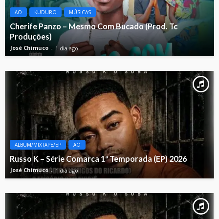
AO
KUDURO
MÚSICAS
Cherife Panzo – Mesmo Com Bucado (Prod. Tc
Produções)
José Chimuco
1 dia ago
ALBUM/MIXTAPE/EP
AO
Russo K – Série Comarca 1ª Temporada (EP) 2026
José Chimuco
1 dia ago