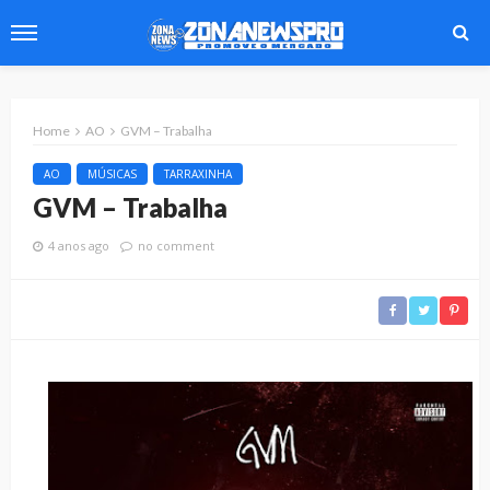
Home
AO
GVM – Trabalha
AO
MÚSICAS
TARRAXINHA
GVM – Trabalha
4 anos ago
no comment