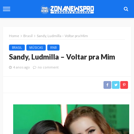
Home
Brasil
Sandy, Ludmilla – Voltar pra Mim
BRASIL
MÚSICAS
RNB
Sandy, Ludmilla – Voltar pra Mim
4 anos ago
no comment