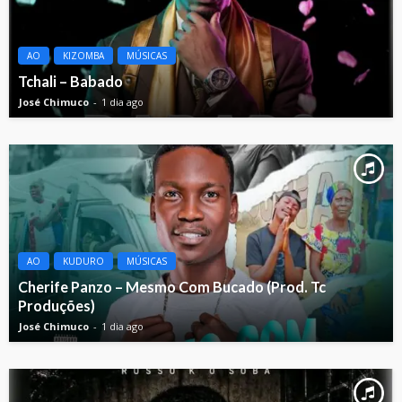
AO
KIZOMBA
MÚSICAS
Tchali – Babado
José Chimuco
1 dia ago
AO
KUDURO
MÚSICAS
Cherife Panzo – Mesmo Com Bucado (Prod. Tc
Produções)
José Chimuco
1 dia ago