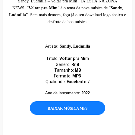
Sandy, Ludmilla – Voltar pra Mim , JÁ ESTÁ NA ZONA
NEWS:
“
Voltar pra Mim
” é o tema da nova música de “
Sandy,
Ludmilla
”. Sem mais demora, faça já o seu download logo abaixo e
desfrute de boa música.
Artista:
Sandy, Ludmilla
Título:
Voltar pra Mim
Género:
RnB
Tamanho:
MB
Formato:
MP3
Qualidade:
Excelente √
Ano de lançamento:
2022
BAIXAR MÚSICA MP3