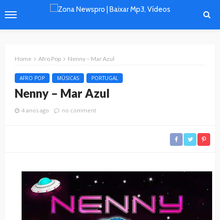
Home
Afro Pop
Nenny – Mar Azul
AFRO POP
MÚSICAS
PORTUGAL
Nenny – Mar Azul
4 anos ago
no comment