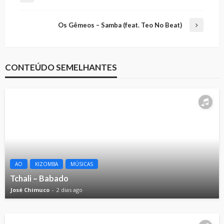
Os Gêmeos – Samba (feat. Teo No Beat)
CONTEÚDO SEMELHANTES
AO
KIZOMBA
MÚSICAS
Tchali – Babado
José Chimuco
2 dias ago