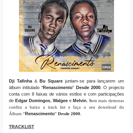
Dji Tafinha
&
Bu Square
juntam-se para lançarem um
álbum intitulado “
Renascimento
”
Desde 2000
. O projecto
conta com 8 faixas de vários estilos e com participações
de
Edgar Domingos
,
Walgee
e
Melvin
. S
em mais demoras
confira a baixo a track list e faça o seu download do
Renascimento
Álbum
“
”
Desde 2000
.
TRACKLIST