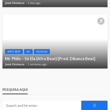
José Chimuco
6 dias ago
AFRO BEAT
AO
MÚSICAS
Mr. Philo – Só Ela (Afro Beat) [Prod. Dikanza Beat]
José Chimuco
2 semanas ago
PESQUISA AQUI