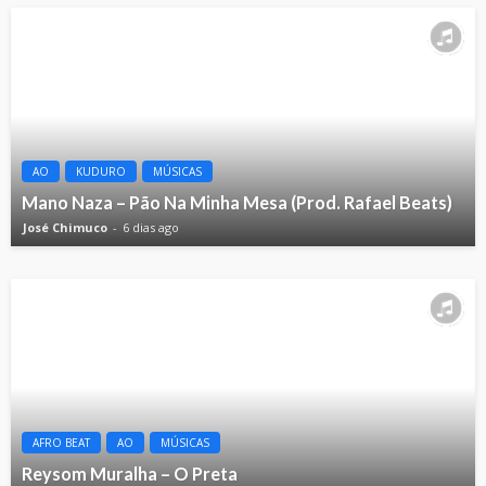
AO
KUDURO
MÚSICAS
Mano Naza – Pão Na Minha Mesa (Prod. Rafael Beats)
José Chimuco
6 dias ago
AFRO BEAT
AO
MÚSICAS
Reysom Muralha – O Preta