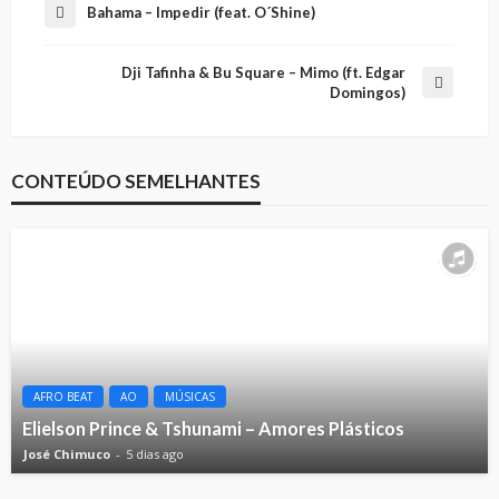
Bahama – Impedir (feat. O´Shine)
Dji Tafinha & Bu Square – Mimo (ft. Edgar
Domingos)
CONTEÚDO SEMELHANTES
AFRO BEAT
AO
MÚSICAS
Elielson Prince & Tshunami – Amores Plásticos
José Chimuco
5 dias ago