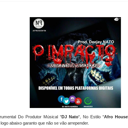
trumental Do Produtor Músical “
DJ Nato
“, No Estilo “
Afro House
logo abaixo
garanto qu
e não se vão arrepender
.