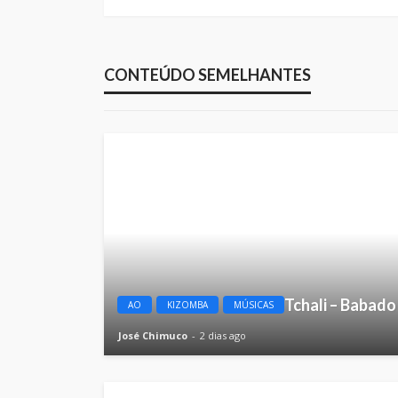
CONTEÚDO SEMELHANTES
Tchali – Babado
AO
KIZOMBA
MÚSICAS
José Chimuco
2 dias ago