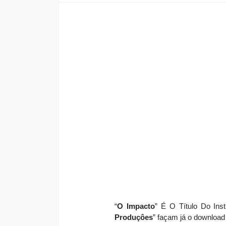
“
O Impacto
” É O Título Do Ins
Produçôes
”
f
açam já o download 