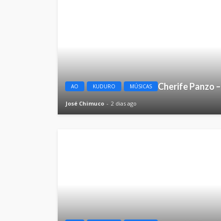
Cherife Panzo 
AO
KUDURO
MÚSICAS
José Chimuco
2 dias ago