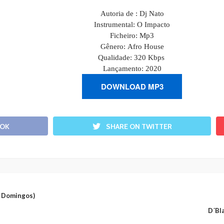
Autoria de :
Dj Nato
Instrumental
:
O Impacto
Ficheiro: Mp3
Gênero:
Afro House
Qualidade: 320 Kbps
Lançamento: 2020
DOWNLOAD MP3
OOK
SHARE ON TWITTER
r Domingos)
D´Bl