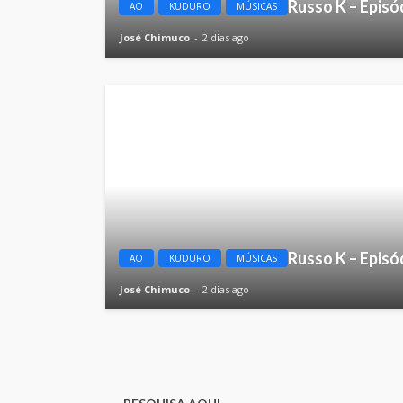
Russo K – Episó
AO
KUDURO
MÚSICAS
José Chimuco
2 dias ago
Russo K – Episó
AO
KUDURO
MÚSICAS
José Chimuco
2 dias ago