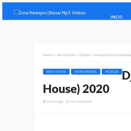
INICIO
Home
Afro House
Dj Nato – O Impacto (Instrument
D
AFRO HOUSE
INSTRUMENTAL
MÚSICAS
House) 2020
6 anos ago
no comment