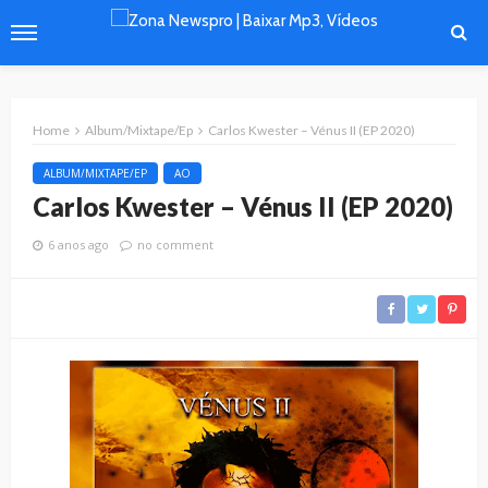
Home
Album/Mixtape/Ep
Carlos Kwester – Vénus II (EP 2020)
ALBUM/MIXTAPE/EP
AO
Carlos Kwester – Vénus II (EP 2020)
6 anos ago
no comment