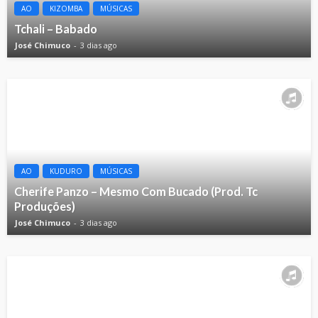
AO
KIZOMBA
MÚSICAS
Tchali – Babado
José Chimuco
3 dias ago
AO
KUDURO
MÚSICAS
Cherife Panzo – Mesmo Com Bucado (Prod. Tc
Produções)
José Chimuco
3 dias ago