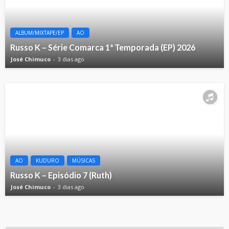
ALBUM/MIXTAPE/EP
AO
Russo K – Série Comarca 1ª Temporada (EP) 2026
José Chimuco
3 dias ago
AO
KUDURO
MÚSICAS
Russo K – Episódio 7 (Ruth)
José Chimuco
3 dias ago