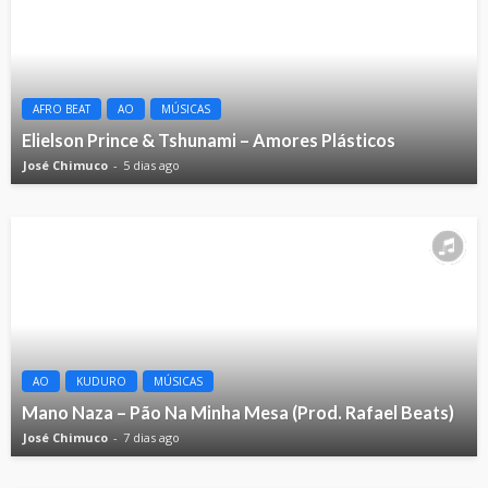
AFRO BEAT
AO
MÚSICAS
Elielson Prince & Tshunami – Amores Plásticos
José Chimuco
5 dias ago
AO
KUDURO
MÚSICAS
Mano Naza – Pão Na Minha Mesa (Prod. Rafael Beats)
José Chimuco
7 dias ago