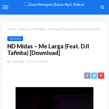
Home
Músicas
ND Midas – Me Larga (Feat. DJI Tafinha) [Download]
MÚSICAS
ND Midas – Me Larga (Feat. DJI
Tafinha) [Download]
7 anos ago
no comment