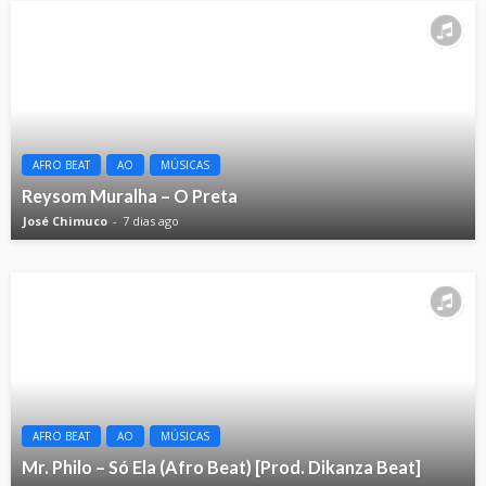
AFRO BEAT
AO
MÚSICAS
Reysom Muralha – O Preta
José Chimuco
7 dias ago
AFRO BEAT
AO
MÚSICAS
Mr. Philo – Só Ela (Afro Beat) [Prod. Dikanza Beat]