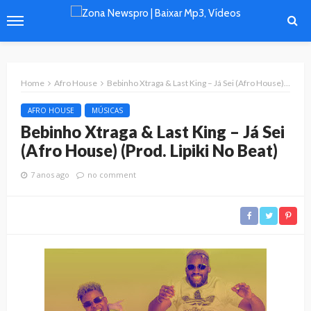
Home
Afro House
Bebinho Xtraga & Last King – Já Sei (Afro House) (Prod. Lipiki No Beat)
AFRO HOUSE
MÚSICAS
Bebinho Xtraga & Last King – Já Sei
(Afro House) (Prod. Lipiki No Beat)
7 anos ago
no comment