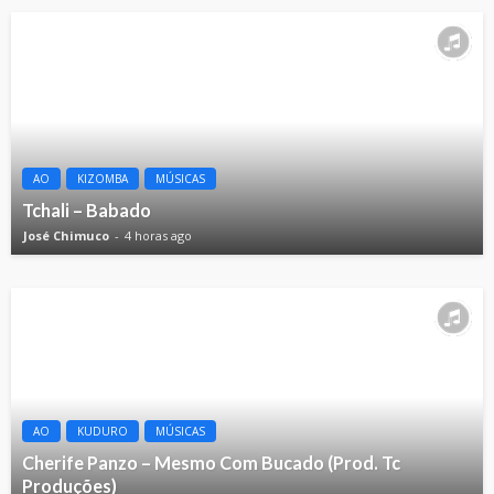
AO
KIZOMBA
MÚSICAS
Tchali – Babado
José Chimuco
4 horas ago
AO
KUDURO
MÚSICAS
Cherife Panzo – Mesmo Com Bucado (Prod. Tc
Produções)