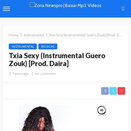
Home
Instrumental
Txia Sexy (Instrumental Guero Zouk) [Prod. Daira]
INSTRUMENTAL
MÚSICAS
Txia Sexy (Instrumental Guero
Zouk) [Prod. Daira]
7 anos ago
no comment