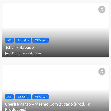
AO
KIZOMBA
MÚSICAS
Tchali – Babado
José Chimuco
2 dias ago
AO
KUDURO
MÚSICAS
Cherife Panzo – Mesmo Com Bucado (Prod. Tc
Produções)