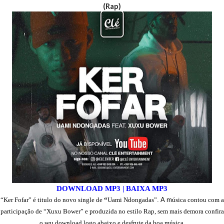
(Rap)
DOWNLOAD MP3 | BAIXA MP3
“
Ker Fofar”
é titulo do novo single de
“
Uami Ndongadas”
. A m
úsica contou com a
participação de “
Xuxu Bower” e
produzida no estilo
Rap, sem mais demora confira
o seu download logo abaixo e desfrute da boa música.