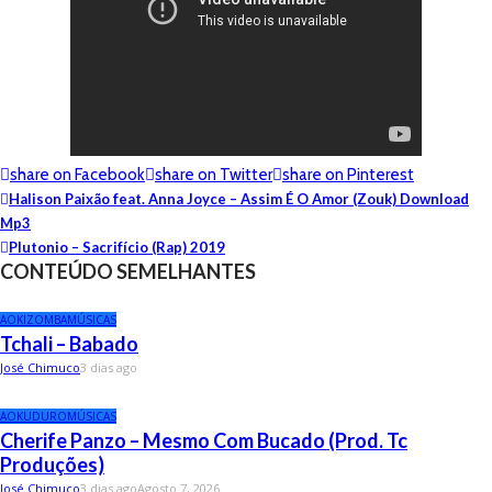
share on Facebook
share on Twitter
share on Pinterest
Halison Paixão feat. Anna Joyce – Assim É O Amor (Zouk) Download
Mp3
Plutonio – Sacrifício (Rap) 2019
CONTEÚDO SEMELHANTES
AO
KIZOMBA
MÚSICAS
Tchali – Babado
José Chimuco
3 dias ago
AO
KUDURO
MÚSICAS
Cherife Panzo – Mesmo Com Bucado (Prod. Tc
Produções)
José Chimuco
3 dias ago
Agosto 7, 2026