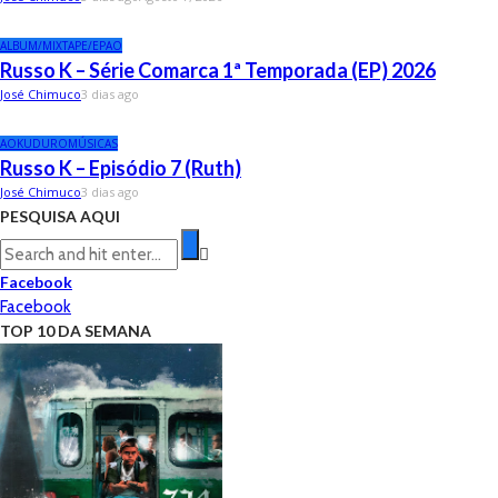
ALBUM/MIXTAPE/EP
AO
Russo K – Série Comarca 1ª Temporada (EP) 2026
José Chimuco
3 dias ago
AO
KUDURO
MÚSICAS
Russo K – Episódio 7 (Ruth)
José Chimuco
3 dias ago
PESQUISA AQUI
Facebook
Facebook
TOP 10 DA SEMANA