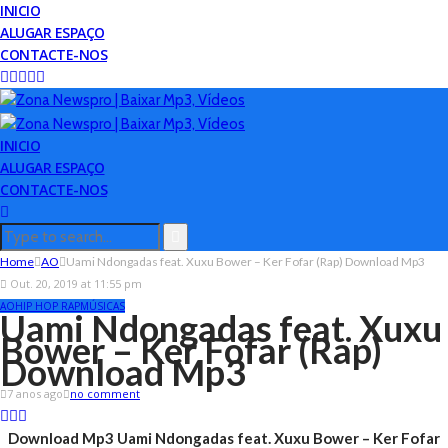
INICIO
ALUGAR ESPAÇO
CONTACTE-NOS
INICIO
ALUGAR ESPAÇO
CONTACTE-NOS
Home
AO
Uami Ndongadas feat. Xuxu Bower – Ker Fofar (Rap) Download Mp3
Out. 20, 2019 at 11:55 pm
AO
HIP HOP RAP
MÚSICAS
Uami Ndongadas feat. Xuxu
Bower – Ker Fofar (Rap)
Download Mp3
7 anos ago
no comment
Download Mp3 Uami Ndongadas feat. Xuxu Bower – Ker Fofar