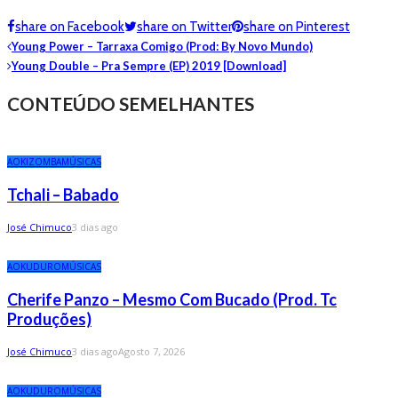
share on Facebook
share on Twitter
share on Pinterest
Young Power – Tarraxa Comigo (Prod: By Novo Mundo)
Young Double – Pra Sempre (EP) 2019 [Download]
CONTEÚDO SEMELHANTES
AO
KIZOMBA
MÚSICAS
Tchali – Babado
José Chimuco
3 dias ago
AO
KUDURO
MÚSICAS
Cherife Panzo – Mesmo Com Bucado (Prod. Tc
Produções)
José Chimuco
3 dias ago
Agosto 7, 2026
AO
KUDURO
MÚSICAS