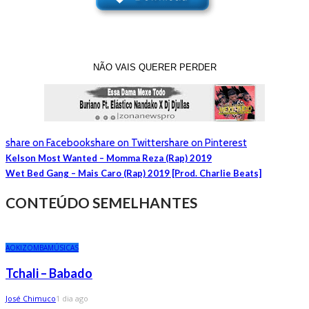
NÃO VAIS QUERER PERDER
share on Facebook
share on Twitter
share on Pinterest
Kelson Most Wanted – Momma Reza (Rap) 2019
Wet Bed Gang – Mais Caro (Rap) 2019 [Prod. Charlie Beats]
CONTEÚDO SEMELHANTES
AO
KIZOMBA
MÚSICAS
Tchali – Babado
José Chimuco
1 dia ago