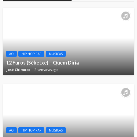
AO
HIP HOP RAP
MÚSICAS
12 Furos (Séketxe) – Quem Diria
José Chimuco
2 semanas ago
AO
HIP HOP RAP
MÚSICAS