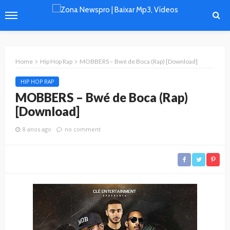
Home
Hip Hop Rap
MOBBERS – Bwé de Boca (Rap) [Download]
HIP HOP RAP
MOBBERS – Bwé de Boca (Rap)
[Download]
8 anos ago
no comment