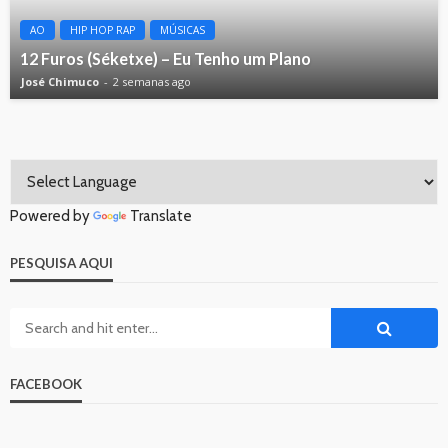
AO
HIP HOP RAP
MÚSICAS
12 Furos (Séketxe) – Eu Tenho um Plano
José Chimuco
2 semanas ago
Powered by
Translate
PESQUISA AQUI
FACEBOOK