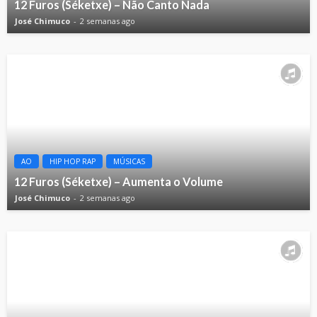
12 Furos (Séketxe) – Não Canto Nada
José Chimuco
2 semanas ago
AO
HIP HOP RAP
MÚSICAS
12 Furos (Séketxe) – Aumenta o Volume
José Chimuco
2 semanas ago