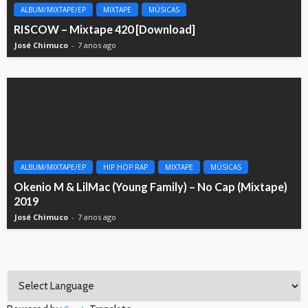
ALBUM/MIXTAPE/EP
MIXTAPE
MÚSICAS
RISCOW – Mixtape 420 [Download]
José Chimuco
7 anos ago
ALBUM/MIXTAPE/EP
HIP HOP RAP
MIXTAPE
MÚSICAS
Okenio M & LilMac (Young Family) – No Cap (Mixtape)
2019
José Chimuco
7 anos ago