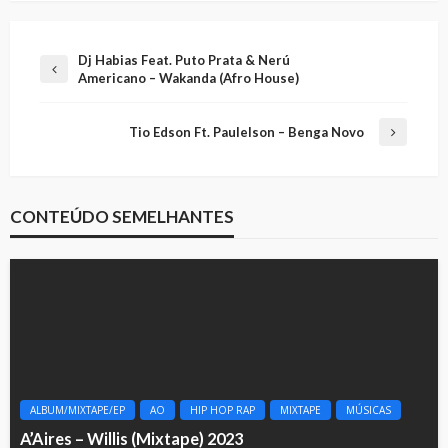
Dj Habias Feat. Puto Prata & Nerú
Americano – Wakanda (Afro House)
Tio Edson Ft. Paulelson – Benga Novo
CONTEÚDO SEMELHANTES
ALBUM/MIXTAPE/EP
AO
HIP HOP RAP
MIXTAPE
MÚSICAS
A’Aires – Willis (Mixtape) 2023