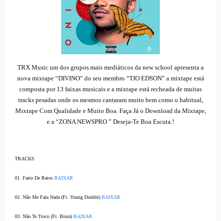
TRX Music um dos grupos mais mediáticos da new school apresenta a
nova mixtape “DIVINO” do seu membro “TIO EDSON” a mixtape está
composta por 13 faixas musicais e a mixtape está recheada de muitas
tracks pesadas onde os mesmos cantaram muito bem como o habitual,
Mixtape Com Qualidade e Muito Boa. Faça Já o Download da Mixtape,
e a “ZONA NEWSPRO ” Deseja-Te Boa Escuta.!
TRACKS
01. Farto De Ratos
BAIXAR
02.
Não Me Fala Nada
(Ft. Young Double)
BAIXAR
03. Não Te Troco (Ft. Biura)
BAIXAR