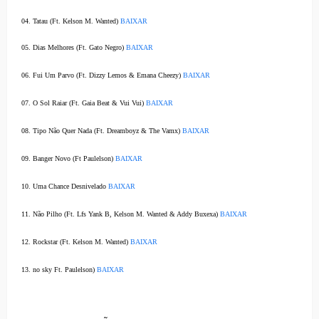
04.
Tatau
(Ft. Kelson M. Wanted)
BAIXAR
05.
Dias Melhores
(Ft. Gato Negro)
BAIXAR
06.
Fui Um Parvo
(Ft. Dizzy Lemos & Emana Cheezy)
BAIXAR
07.
O Sol Raiar
(Ft. Gaia Beat & Vui Vui)
BAIXAR
08.
Tipo Não Quer Nada
(Ft. Dreamboyz & The Vamx)
BAIXAR
09.
Banger Novo
(Ft Paulelson)
BAIXAR
10.
Uma Chance Desnivelado
BAIXAR
11.
Não Pilho
(Ft. Lfs Yank B, Kelson M. Wanted & Addy Buxexa)
BAIXAR
12.
Rockstar
(Ft. Kelson M. Wanted)
BAIXAR
13.
no sky
Ft. Paulelson)
BAIXAR