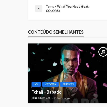
Tems – What You Need (feat.
COLORS)
CONTEÚDO SEMELHANTES
AO
KIZOMBA
MÚSICAS
Tchali – Babado
José Chimuco
23 horas ago