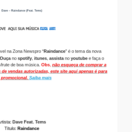
Dave – Raindance (Feat. Tems)
ível
na Zona Newspro
“
Raindance
” é o tema da nova
O
uça
no
spotify
,
itunes
,
assista
no
youtube
e faça o
frute de boa música.
Obs
,
não esqueça de comprar a
s de vendas autorizadas, este site aqui apenas é para
s promocional.
Saiba mais
rtista:
Dave Feat. Tems
Título:
Raindance