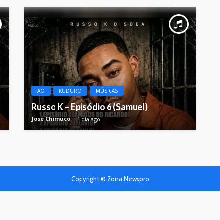
AO
KUDURO
MÚSICAS
Russo K – Episódio 6 (Samuel)
José Chimuco
1 dia ago
Copyright © Zona Newspro