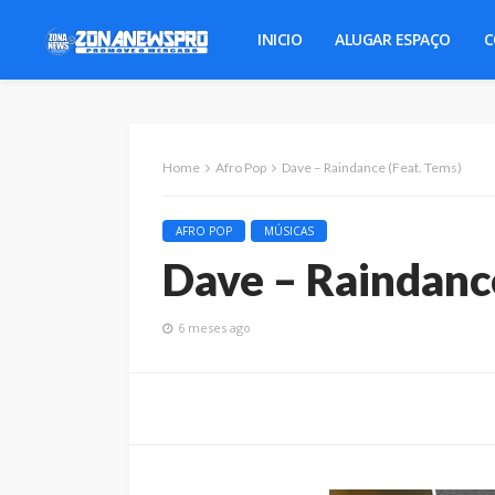
INICIO
ALUGAR ESPAÇO
C
Home
Afro Pop
Dave – Raindance (Feat. Tems)
AFRO POP
MÚSICAS
Dave – Raindance
6 meses ago