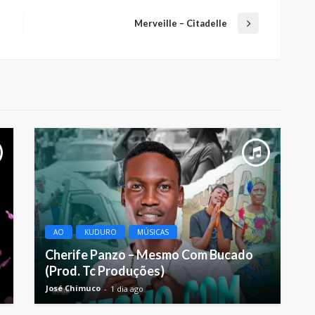
Merveille – Citadelle
AO
KUDURO
MÚSICAS
Cherife Panzo – Mesmo Com Bucado
(Prod. Tc Produções)
José Chimuco
1 dia ago