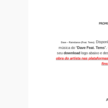
Dispon
Dave – Raindance (Feat. Tems)
.
música do “
Dave Feat. Tems
”.
seu
download
logo abaixo e des
obra do artista nas plataforma
fin
A