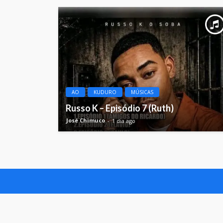
AO
KUDURO
MÚSICAS
Russo K – Episódio 7 (Ruth)
José Chimuco
1 dia ago