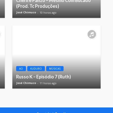
Cherife Panzo – Mesmo Com Bucado
(Prod. Tc Produções)
José Chimuco
10 horas ago
AO
KUDURO
MÚSICAS
Russo K – Episódio 7 (Ruth)
José Chimuco
11 horas ago