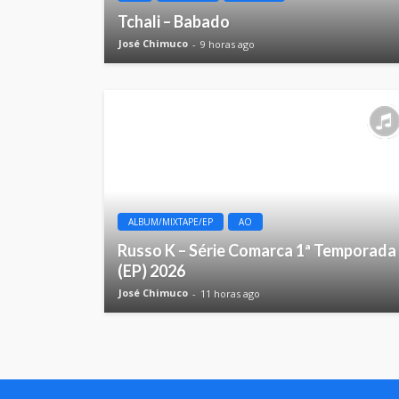
Tchali – Babado
José Chimuco
9 horas ago
ALBUM/MIXTAPE/EP
AO
Russo K – Série Comarca 1ª Temporada
(EP) 2026
José Chimuco
11 horas ago