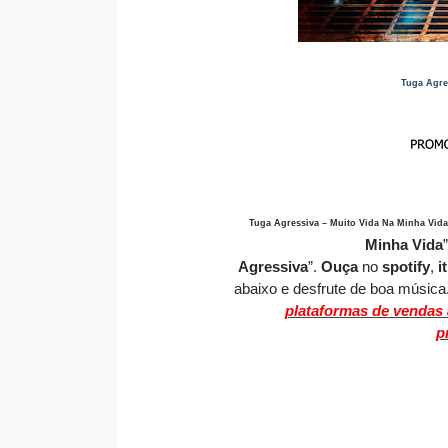
Tuga Agre
Tuga Agressiva – Muito Vida Na Minha Vid
Minha Vida
Agressiva
”.
O
uça
no
spotify
,
i
abaixo e desfrute de boa música
plataformas de vendas a
p