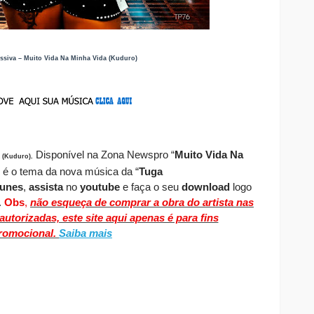
ssiva – Muito Vida Na Minha Vida (Kuduro)
Disponível
na Zona Newspro
“
Muito Vida Na
a (Kuduro)
.
” é o tema da nova música da “
Tuga
tunes
,
assista
no
youtube
e faça o seu
download
logo
.
Obs
,
não esqueça de comprar a obra do artista nas
utorizadas, este site aqui apenas é para fins
romocional.
Saiba mais