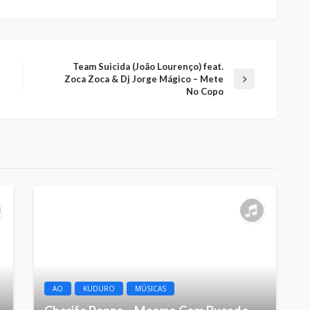
Team Suicida (João Lourenço) feat.
Zoca Zoca & Dj Jorge Mágico – Mete
No Copo
AO
KUDURO
MÚSICAS