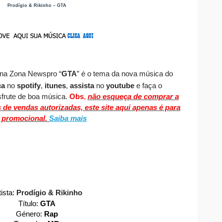
Prodígio & Rikinho – GTA
na Zona Newspro
“
GTA
” é o tema da nova música do
ça
no
spotify
,
itunes
,
assista
no
youtube
e faça o
frute de boa música.
Obs
,
não esqueça de comprar a
s de vendas autorizadas, este site aqui apenas é para
s promocional.
Saiba mais
tista:
Prodígio & Rikinho
Título:
GTA
Género:
Rap