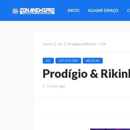
INICIO
ALUGAR ESPAÇO
C
Home
AO
Prodígio & Rikinho – GTA
AO
HIP HOP RAP
MÚSICAS
Prodígio & Riki
7 meses ago