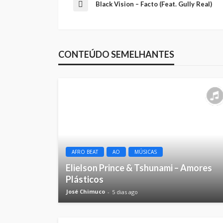
Black Vision – Facto (Feat. Gully Real)
CONTEÚDO SEMELHANTES
AFRO BEAT
AO
MÚSICAS
Elielson Prince & Tshunami – Amores
Plásticos
José Chimuco
5 dias ago