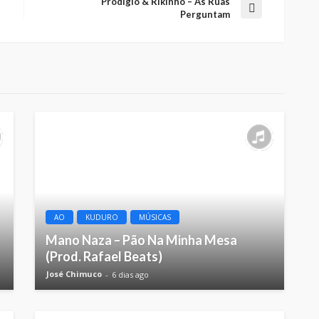
Prodígio & Rikinho – As Ruas
Perguntam
AO
KUDURO
MÚSICAS
Mano Naza – Pão Na Minha Mesa
(Prod. Rafael Beats)
José Chimuco
6 dias ago