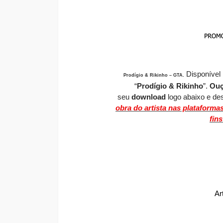
Disponível
Prodígio & Rikinho – GTA
.
“
Prodígio & Rikinho
”.
O
u
seu
download
logo abaixo e des
obra do artista nas plataforma
fin
Ar