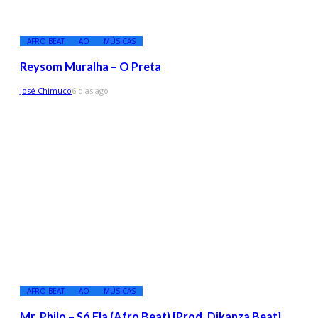
AFRO BEAT
AO
MÚSICAS
Reysom Muralha – O Preta
José Chimuco
6 dias ago
AFRO BEAT
AO
MÚSICAS
Mr. Philo – Só Ela (Afro Beat) [Prod. Dikanza Beat]