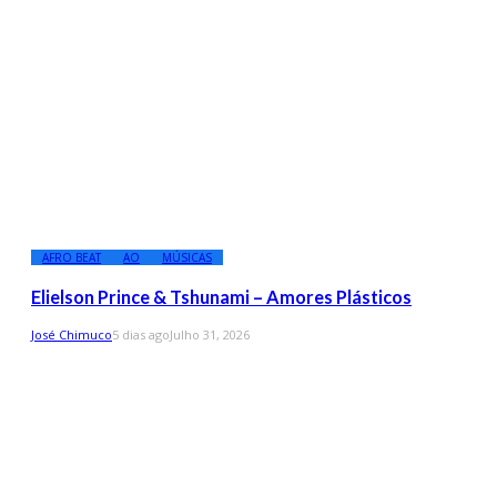
AFRO BEAT
AO
MÚSICAS
Elielson Prince & Tshunami – Amores Plásticos
José Chimuco
5 dias ago
Julho 31, 2026