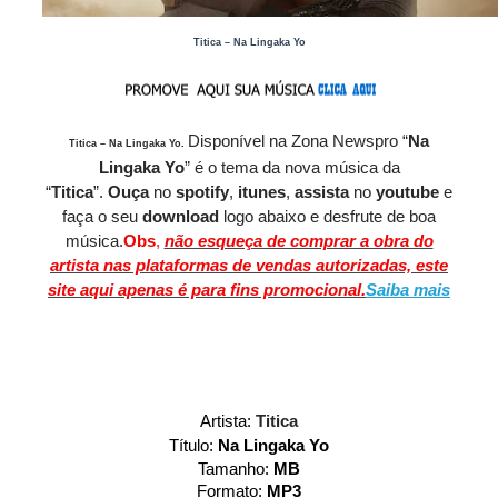
Titica – Na Lingaka Yo
Disponível
na Zona Newspro
“
Na
Titica – Na Lingaka Yo
.
Lingaka Yo
” é o tema da nova música da
“
Titica
”.
O
uça
no
spotify
,
itunes
,
assista
no
youtube
e
faça o seu
download
logo abaixo e desfrute de boa
música.
Obs
,
não esqueça de comprar a obra do
artista nas plataformas de vendas autorizadas, este
site aqui apenas é para fins promocional.
Saiba mais
Artista:
Titica
Título:
Na Lingaka Yo
Tamanho:
MB
Formato:
MP3