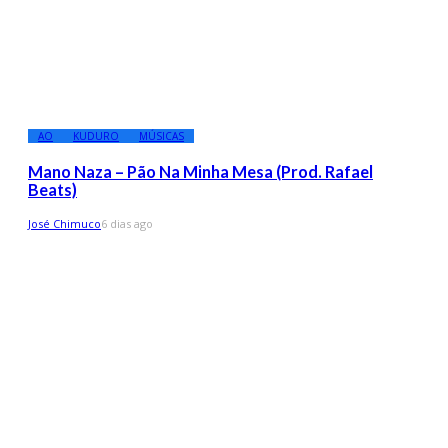
AO
KUDURO
MÚSICAS
Mano Naza – Pão Na Minha Mesa (Prod. Rafael
Beats)
José Chimuco
6 dias ago