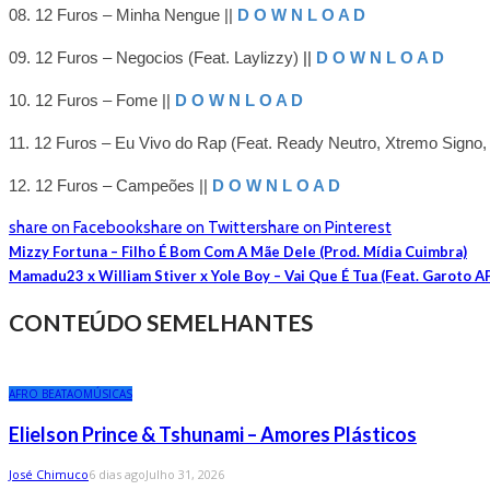
08. 12 Furos – Minha Nengue
||
D O W N L O A D
09. 12 Furos – Negocios (Feat. Laylizzy)
||
D O W N L O A D
10. 12 Furos – Fome
||
D O W N L O A D
11. 12 Furos – Eu Vivo do Rap (Feat. Ready Neutro, Xtremo Signo
12. 12 Furos – Campeões
||
D O W N L O A D
share on Facebook
share on Twitter
share on Pinterest
Mizzy Fortuna – Filho É Bom Com A Mãe Dele (Prod. Mídia Cuimbra)
Mamadu23 x William Stiver x Yole Boy – Vai Que É Tua (Feat. Garoto A
CONTEÚDO SEMELHANTES
AFRO BEAT
AO
MÚSICAS
Elielson Prince & Tshunami – Amores Plásticos
José Chimuco
6 dias ago
Julho 31, 2026