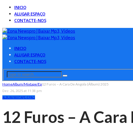
INICIO
ALUGAR ESPAÇO
CONTACTE-NOS
INICIO
ALUGAR ESPAÇO
CONTACTE-NOS
Home
Album/Mixtape/Ep
12 Furos – A Cara De Angola (Álbum) 2025
Dez. 26, 2025 at 11:38 pm
ALBUM/MIXTAPE/EP
AO
12 Furos – A Cara