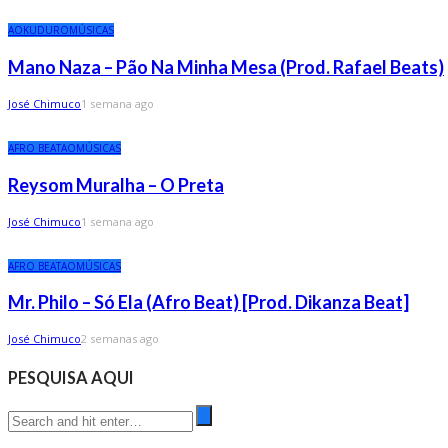
AO
KUDURO
MÚSICAS
Mano Naza – Pão Na Minha Mesa (Prod. Rafael Beats)
José Chimuco
1 semana ago
AFRO BEAT
AO
MÚSICAS
Reysom Muralha – O Preta
José Chimuco
1 semana ago
AFRO BEAT
AO
MÚSICAS
Mr. Philo – Só Ela (Afro Beat) [Prod. Dikanza Beat]
José Chimuco
2 semanas ago
PESQUISA AQUI