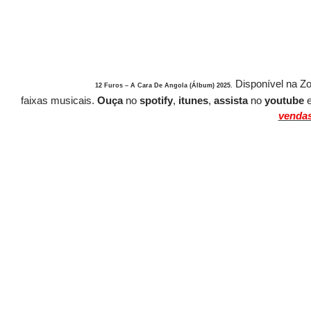
Disponível
na Z
12 Furos – A Cara De Angola (Álbum) 2025
.
faixas
musicais
.
O
uça
no
spotify
,
itunes
,
assista
no
youtube
vendas