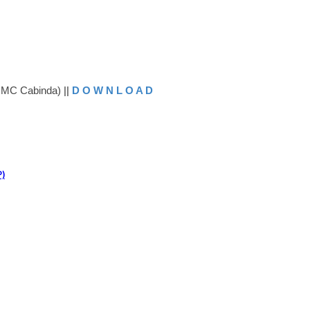
, MC Cabinda)
||
D O W N L O A D
P)