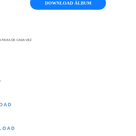
DOWNLOAD ÁLBUM
 FAIXA DE CADA VEZ
D
O A D
L O A D