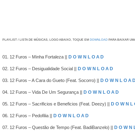
PLAYLIST / LISTA DE MÚSICAS, LOGO ABAIXO, TOQUE EM
DOWNLOAD
PARA BAIXAR UMA
01. 12 Furos – Minha Fortaleza
||
D O W N L O A D
02. 12 Furos – Desigualidade Social
||
D O W N L O A D
03. 12 Furos – A Cara do Gueto (Feat. Socorro)
||
D O W N L O A 
04. 12 Furos – Vida De Um Segurança
||
D O W N L O A D
05. 12 Furos – Sacrificios e Beneficios (Feat. Deezy)
||
D O W N L 
06. 12 Furos – Pedofilia
||
D O W N L O A D
07. 12 Furos – Questão de Tempo (Feat. BadiBanzelo)
||
D O W N 