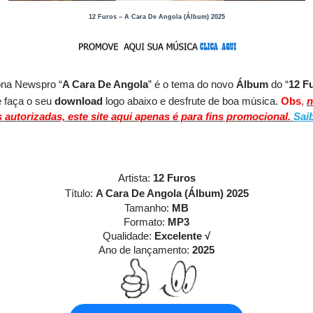
12 Furos – A Cara De Angola (Álbum) 2025
ona Newspro
“
A Cara De Angola
” é o tema do novo
Álbum
do
“
12 F
e faça o seu
download
logo abaixo e desfrute de boa música.
Obs
,
n
 autorizadas, este site aqui apenas é para fins promocional.
Sai
Artista:
12 Furos
Título:
A Cara De Angola (Álbum) 2025
Tamanho:
MB
Formato:
MP3
Qualidade:
Excelente √
Ano de lançamento:
2025