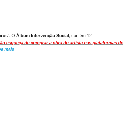
uros
”
.
O
Álbum
Intervenção Social
, contém 12
ão esqueça de comprar a obra do artista nas plataformas de
ba mais