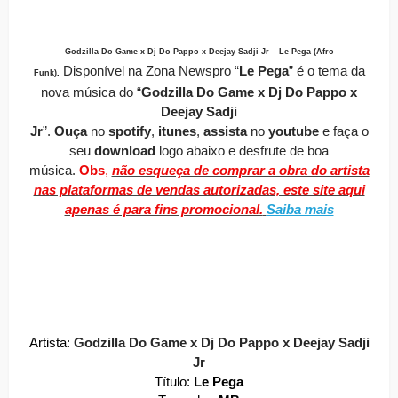
Godzilla Do Game x Dj Do Pappo x Deejay Sadji Jr – Le Pega (Afro
Disponível
na Zona Newspro
“
Le Pega
” é o tema da
Funk)
.
nova música do “
Godzilla Do Game x Dj Do Pappo x
Deejay Sadji
Jr
”.
O
uça
no
spotify
,
itunes
,
assista
no
youtube
e faça o
seu
download
logo abaixo e desfrute de boa
música.
Obs
,
não esqueça de comprar a obra do artista
nas plataformas de vendas autorizadas, este site aqui
apenas é para fins promocional.
Saiba mais
Artista:
Godzilla Do Game x Dj Do Pappo x Deejay Sadji
Jr
Título:
Le Pega