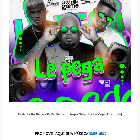
Godzilla Do Game x Dj Do Pappo x Deejay Sadji Jr – Le Pega (Afro Funk)