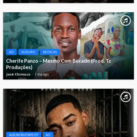
AO
KUDURO
MÚSICAS
Cherife Panzo – Mesmo Com Bucado (Prod. Tc
Produções)
José Chimuco
1 dia ago
ALBUM/MIXTAPE/EP
AO