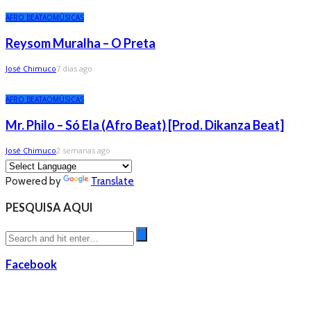
AFRO BEAT
AO
MÚSICAS
Reysom Muralha – O Preta
José Chimuco
7 dias ago
AFRO BEAT
AO
MÚSICAS
Mr. Philo – Só Ela (Afro Beat) [Prod. Dikanza Beat]
José Chimuco
2 semanas ago
Powered by
Translate
PESQUISA AQUI
Facebook