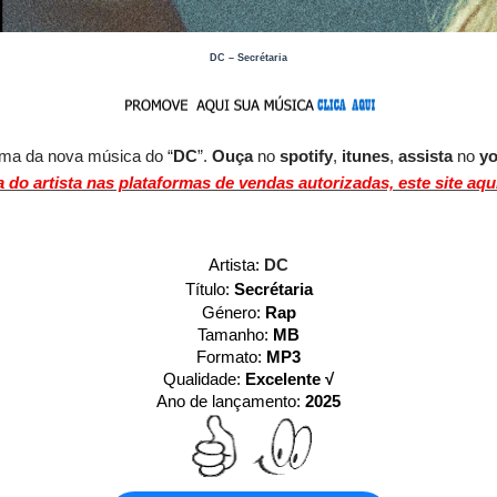
DC – Secrétaria
tema da nova música do “
DC
”.
O
uça
no
spotify
,
itunes
,
assista
no
y
do artista nas plataformas de vendas autorizadas, este site aqu
Artista:
DC
Título:
Secrétaria
Género:
Rap
Tamanho:
MB
Formato:
MP3
Qualidade:
Excelente √
Ano de lançamento:
2025