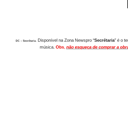
Disponível
na Zona Newspro
“
Secrétaria
” é o 
DC – Secrétaria
.
música.
Obs
,
não esqueça de comprar a obra 