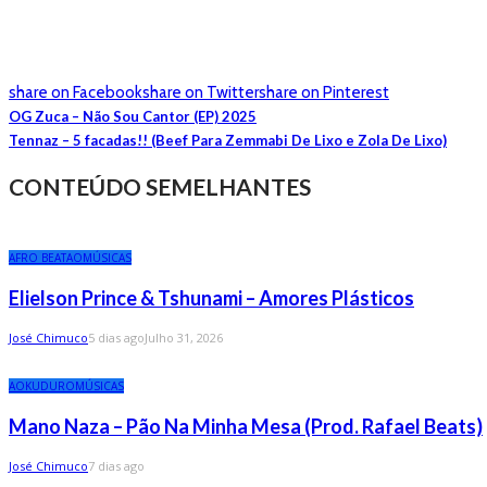
share on Facebook
share on Twitter
share on Pinterest
OG Zuca – Não Sou Cantor (EP) 2025
Tennaz – 5 facadas!! (Beef Para Zemmabi De Lixo e Zola De Lixo)
CONTEÚDO SEMELHANTES
AFRO BEAT
AO
MÚSICAS
Elielson Prince & Tshunami – Amores Plásticos
José Chimuco
5 dias ago
Julho 31, 2026
AO
KUDURO
MÚSICAS
Mano Naza – Pão Na Minha Mesa (Prod. Rafael Beats)
José Chimuco
7 dias ago