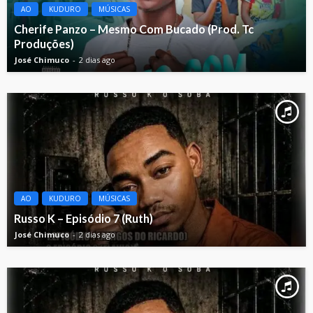
AO
KUDURO
MÚSICAS
Cherife Panzo – Mesmo Com Bucado (Prod. Tc
Produções)
José Chimuco
2 dias ago
AO
KUDURO
MÚSICAS
Russo K – Episódio 7 (Ruth)
José Chimuco
2 dias ago