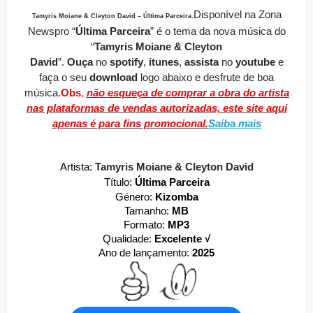
Disponível
na Zona
Tamyris Moiane & Cleyton David – Última Parceira
.
Newspro
“
Última Parceira
” é o tema da nova música do
“
Tamyris Moiane & Cleyton
David
”.
O
uça
no
spotify
,
itunes
,
assista
no
youtube
e
faça o seu
download
logo abaixo e desfrute de boa
música.
Obs
,
não esqueça de comprar a obra do artista
nas plataformas de vendas autorizadas, este site aqui
apenas é para fins promocional.
Saiba mais
Artista:
Tamyris Moiane & Cleyton David
Título:
Última Parceira
Género:
Kizomba
Tamanho:
MB
Formato:
MP3
Qualidade:
Excelente √
Ano de lançamento:
2025