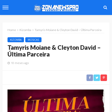
Home
Kizomba
Tamyris Moiane & Cleyton David – Última Parceira
KIZOMBA
MÚSICAS
Tamyris Moiane & Cleyton David –
Última Parceira
10 meses ago