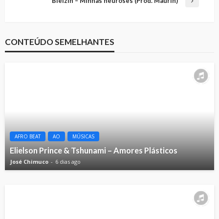
Bielzin – Minhas neuroses (Prod. Maurin)
CONTEÚDO SEMELHANTES
AFRO BEAT
AO
MÚSICAS
Elielson Prince & Tshunami – Amores Plásticos
José Chimuco
6 dias ago