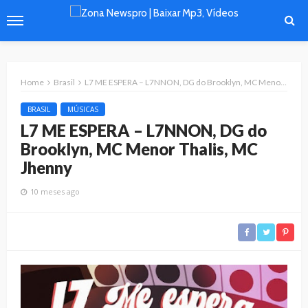
Home
Brasil
L7 ME ESPERA – L7NNON, DG do Brooklyn, MC Menor Thalis, MC Jhenny
BRASIL
MÚSICAS
L7 ME ESPERA – L7NNON, DG do
Brooklyn, MC Menor Thalis, MC
Jhenny
10 meses ago