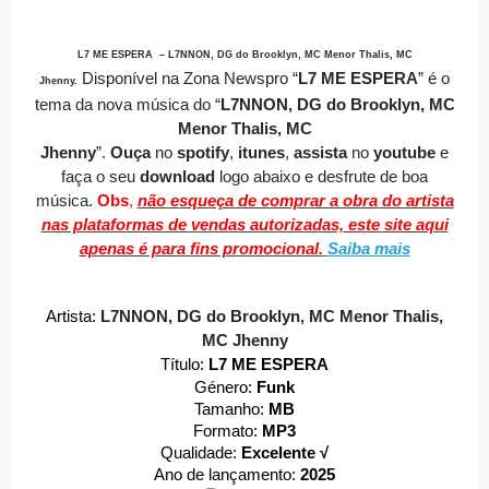
L7 ME ESPERA – L7NNON, DG do Brooklyn, MC Menor Thalis, MC
Disponível
na Zona Newspro
“
L7 ME ESPERA
” é o
Jhenny
.
tema da nova música do “
L7NNON, DG do Brooklyn, MC
Menor Thalis, MC
Jhenny
”.
O
uça
no
spotify
,
itunes
,
assista
no
youtube
e
faça o seu
download
logo abaixo e desfrute de boa
música.
Obs
,
não esqueça de comprar a obra do artista
nas plataformas de vendas autorizadas, este site aqui
apenas é para fins promocional.
Saiba mais
Artista:
L7NNON, DG do Brooklyn, MC Menor Thalis,
MC Jhenny
Título:
L7 ME ESPERA
Género:
Funk
Tamanho:
MB
Formato:
MP3
Qualidade:
Excelente √
Ano de lançamento:
2025