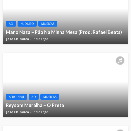
AO
KUDURO
MÚSICAS
Mano Naza – Pão Na Minha Mesa (Prod. Rafael Beats)
José Chimuco
7 dias ago
AFRO BEAT
AO
MÚSICAS
Reysom Muralha – O Preta
José Chimuco
7 dias ago