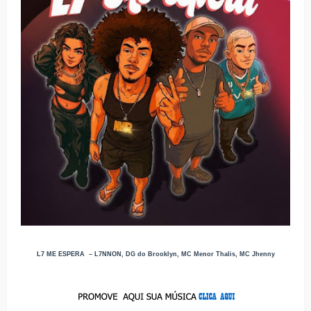
L7 ME ESPERA – L7NNON, DG do Brooklyn, MC Menor Thalis, MC Jhenny