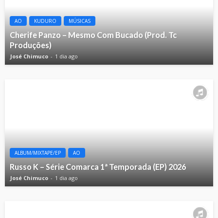
AO
KUDURO
MÚSICAS
Cherife Panzo – Mesmo Com Bucado (Prod. Tc
Produções)
José Chimuco
1 dia ago
ALBUM/MIXTAPE/EP
AO
Russo K – Série Comarca 1ª Temporada (EP) 2026
José Chimuco
1 dia ago