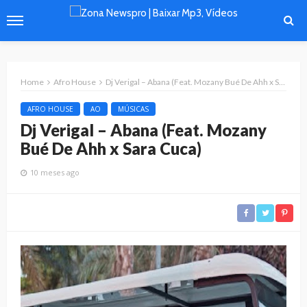
Home
Afro House
Dj Verigal – Abana (Feat. Mozany Bué De Ahh x Sara Cuca)
AFRO HOUSE
AO
MÚSICAS
Dj Verigal – Abana (Feat. Mozany
Bué De Ahh x Sara Cuca)
10 meses ago