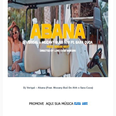
Dj Verigal – Abana (Feat. Mozany Bué De Ahh x Sara Cuca)