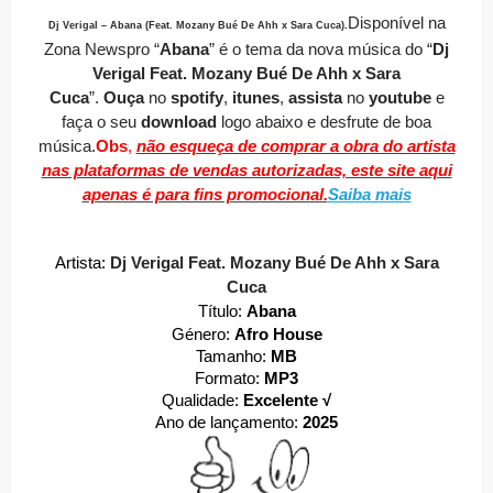
Disponível
na
Dj Verigal – Abana (Feat. Mozany Bué De Ahh x Sara Cuca)
.
Zona Newspro
“
Abana
” é o tema da nova música do “
Dj
Verigal Feat. Mozany Bué De Ahh x Sara
Cuca
”.
O
uça
no
spotify
,
itunes
,
assista
no
youtube
e
faça o seu
download
logo abaixo e desfrute de boa
música.
Obs
,
não esqueça de comprar a obra do artista
nas plataformas de vendas autorizadas, este site aqui
apenas é para fins promocional.
Saiba mais
Artista:
Dj Verigal Feat. Mozany Bué De Ahh x Sara
Cuca
Título:
Abana
Género:
Afro House
Tamanho:
MB
Formato:
MP3
Qualidade:
Excelente √
Ano de lançamento:
2025