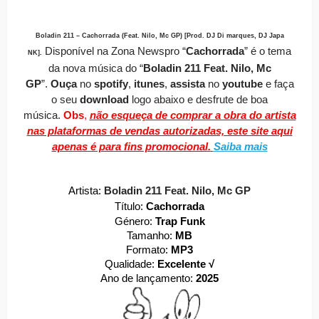
Boladin 211 – Cachorrada (Feat. Nilo, Mc GP) [Prod. DJ Di marques, DJ Japa
Disponível
na Zona Newspro
“
Cachorrada
” é o tema
NK]
.
da nova música do “
Boladin 211 Feat. Nilo, Mc
GP
”.
O
uça
no
spotify
,
itunes
,
assista
no
youtube
e faça
o seu
download
logo abaixo e desfrute de boa
música.
Obs
,
não esqueça de comprar a obra do artista
nas plataformas de vendas autorizadas, este site aqui
apenas é para fins promocional.
Saiba mais
Artista:
Boladin 211 Feat. Nilo, Mc GP
Título:
Cachorrada
Género:
Trap Funk
Tamanho:
MB
Formato:
MP3
Qualidade:
Excelente √
Ano de lançamento:
2025