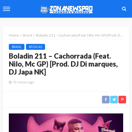
Home
Brasil
Boladin 211 – Cachorrada (Feat. Nilo, Mc GP) [Prod. DJ Di marques, DJ Japa NK]
BRASIL
MÚSICAS
Boladin 211 – Cachorrada (Feat.
Nilo, Mc GP) [Prod. DJ Di marques,
DJ Japa NK]
10 meses ago