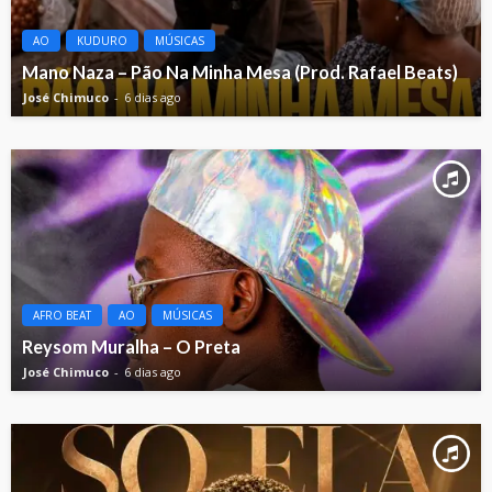
AO
KUDURO
MÚSICAS
Mano Naza – Pão Na Minha Mesa (Prod. Rafael Beats)
José Chimuco
6 dias ago
AFRO BEAT
AO
MÚSICAS
Reysom Muralha – O Preta
José Chimuco
6 dias ago