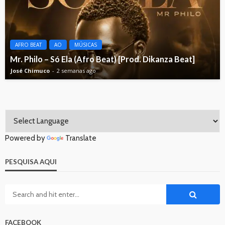
AFRO BEAT
AO
MÚSICAS
Mr. Philo – Só Ela (Afro Beat) [Prod. Dikanza Beat]
José Chimuco
2 semanas ago
Powered by
Translate
PESQUISA AQUI
FACEBOOK