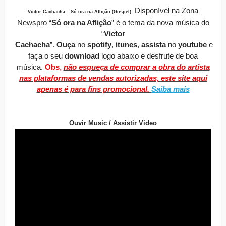
Disponível
na Zona
Victor Cachacha – Só ora na Aflição (Gospel)
.
Newspro
“
Só ora na Aflição
” é o tema da nova música do
“
Victor
Cachacha
”.
O
uça
no
spotify
,
itunes
,
assista
no
youtube
e
faça o seu
download
logo abaixo e desfrute de boa
música.
Obs
,
não esqueça de comprar a obra do artista
nas plataformas de vendas autorizadas, este site aqui
apenas é para fins promocional.
Saiba mais
Ouvir Music / Assistir Video