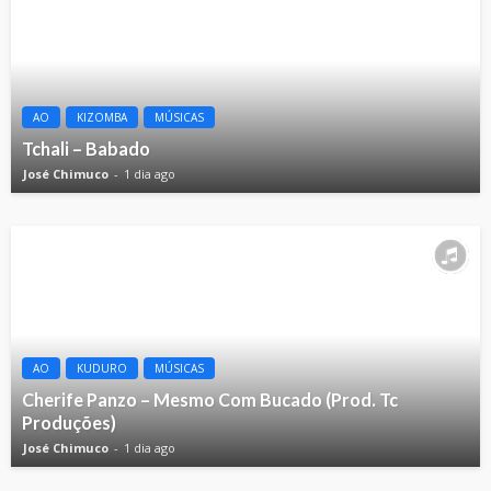
AO
KIZOMBA
MÚSICAS
Tchali – Babado
José Chimuco
1 dia ago
AO
KUDURO
MÚSICAS
Cherife Panzo – Mesmo Com Bucado (Prod. Tc
Produções)
José Chimuco
1 dia ago