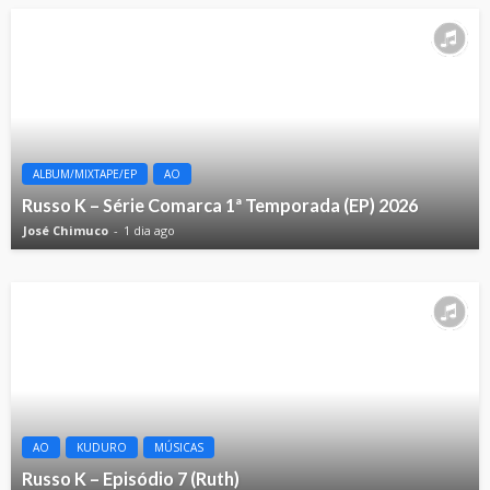
ALBUM/MIXTAPE/EP
AO
Russo K – Série Comarca 1ª Temporada (EP) 2026
José Chimuco
1 dia ago
AO
KUDURO
MÚSICAS
Russo K – Episódio 7 (Ruth)