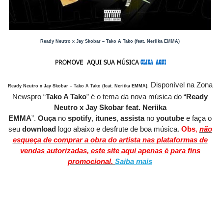
Ready Neutro x Jay Skobar – Tako A Tako (feat. Neriika EMMA)
Disponível
na Zona
Ready Neutro x Jay Skobar – Tako A Tako (feat. Neriika EMMA)
.
Newspro
“
Tako A Tako
” é o tema da nova música do “
Ready
Neutro x Jay Skobar feat. Neriika
EMMA
”.
O
uça
no
spotify
,
itunes
,
assista
no
youtube
e faça o
seu
download
logo abaixo e desfrute de boa música.
Obs
,
não
esqueça de comprar a obra do artista nas plataformas de
vendas autorizadas, este site aqui apenas é para fins
promocional.
Saiba mais