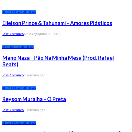
AFRO BEAT
AO
MÚSICAS
Elielson Prince & Tshunami – Amores Plásticos
José Chimuco
6 dias ago
Julho 31, 2026
AO
KUDURO
MÚSICAS
Mano Naza – Pão Na Minha Mesa (Prod. Rafael
Beats)
José Chimuco
1 semana ago
AFRO BEAT
AO
MÚSICAS
Reysom Muralha – O Preta
José Chimuco
1 semana ago
AFRO BEAT
AO
MÚSICAS