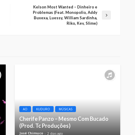
Kelson Most Wanted – Dinheiro e
Problemas (Feat. Monopolio, Addy
Buxexa, Luessy, William Sardinha,
Riko, Kev, Slime)
AO
KUDURO
MÚSICAS
Cherife Panzo – Mesmo Com Bucado
(Prod. Tc Produções)
José Chimuco
2 dias ago