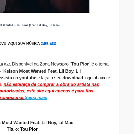
t Wanted – Tou Pior (Feat. Lil Boy, Lil Mac)
Disponível
na Zona Newspro
“
Tou Pior
” é o tema
Lil Mac)
.
 “
Kelson Most Wanted Feat. Lil Boy, Lil
ssista
no
youtube
e faça o seu
download
logo abaixo e
s
,
não esqueça de comprar a obra do artista nas
utorizadas, este site aqui apenas é para fins
romocional.
Saiba mais
 Most Wanted Feat. Lil Boy, Lil Mac
Título:
Tou Pior