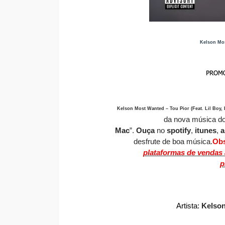
Kelson Mos
Kelson Most Wanted – Tou Pior (Feat. Lil Boy, 
da nova música do
Mac
”.
O
uça
no
spotify
,
itunes
,
a
desfrute de boa música.
Ob
plataformas de vendas a
p
Artista:
Kelson