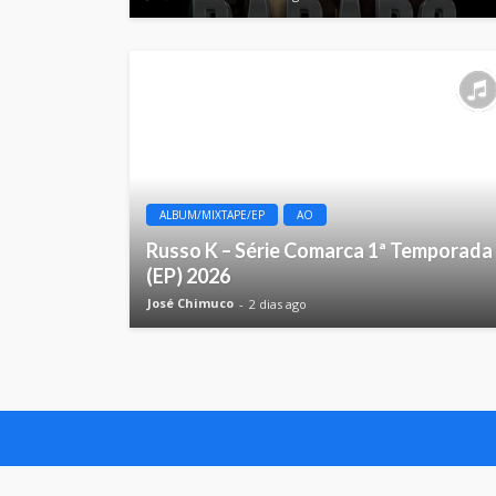
ALBUM/MIXTAPE/EP
AO
Russo K – Série Comarca 1ª Temporada
(EP) 2026
José Chimuco
2 dias ago