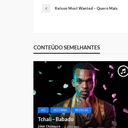
Kelson Most Wanted – Quero Mais
CONTEÚDO SEMELHANTES
AO
KIZOMBA
MÚSICAS
Tchali – Babado
José Chimuco
2 dias ago