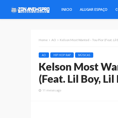
INICIO
ALUGAR ESPAÇO
C
Home
AO
Kelson Most Wanted – Tou Pior (Feat. Lil B
AO
HIP HOP RAP
MÚSICAS
Kelson Most Wan
(Feat. Lil Boy, Li
11 meses ago