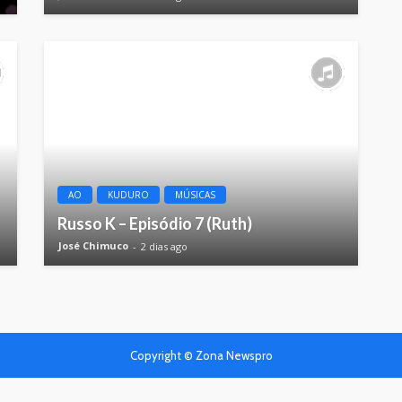
AO
KUDURO
MÚSICAS
Russo K – Episódio 7 (Ruth)
José Chimuco
2 dias ago
Copyright © Zona Newspro