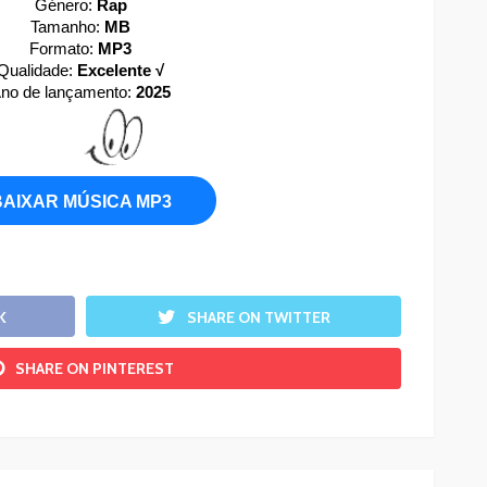
Género:
Rap
Tamanho:
MB
Formato:
MP3
Qualidade:
Excelente √
no de lançamento:
2025
BAIXAR MÚSICA MP3
K
SHARE ON TWITTER
SHARE ON PINTEREST