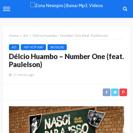
Home
AO
Délcio Huambo – Number One (feat. Paulelson)
AO
HIP HOP RAP
MÚSICAS
Délcio Huambo – Number One (feat.
Paulelson)
11 meses ago