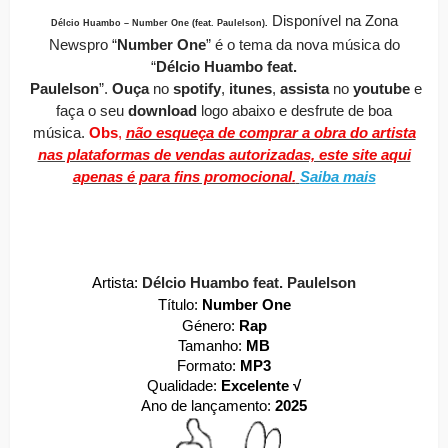
Disponível
na Zona
Délcio Huambo – Number One (feat. Paulelson)
.
Newspro
“
Number One
” é o tema da nova música do
“
Délcio Huambo feat.
Paulelson
”.
O
uça
no
spotify
,
itunes
,
assista
no
youtube
e
faça o seu
download
logo abaixo e desfrute de boa
música.
Obs
,
não esqueça de comprar a obra do artista
nas plataformas de vendas autorizadas, este site aqui
apenas é para fins promocional.
Saiba mais
Artista:
Délcio Huambo feat. Paulelson
Título:
Number One
Género:
Rap
Tamanho:
MB
Formato:
MP3
Qualidade:
Excelente √
Ano de lançamento:
2025