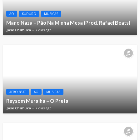
AO
KUDURO
MÚSICAS
Mano Naza – Pão Na Minha Mesa (Prod. Rafael Beats)
José Chimuco
7 dias ago
AFRO BEAT
AO
MÚSICAS
Reysom Muralha – O Preta
José Chimuco
7 dias ago