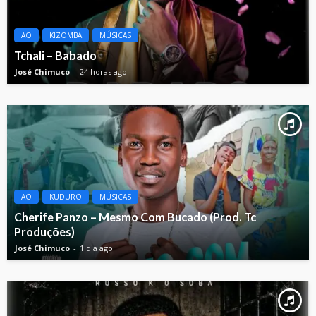
AO
KIZOMBA
MÚSICAS
Tchali – Babado
José Chimuco
24 horas ago
AO
KUDURO
MÚSICAS
Cherife Panzo – Mesmo Com Bucado (Prod. Tc
Produções)
José Chimuco
1 dia ago