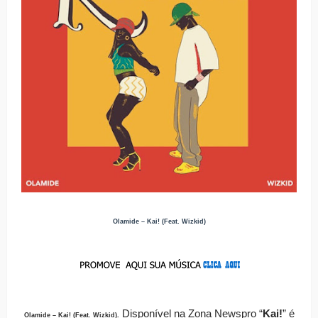
Olamide – Kai! (Feat. Wizkid)
Disponível
na Zona Newspro
“
Kai!
” é
Olamide – Kai! (Feat. Wizkid)
.