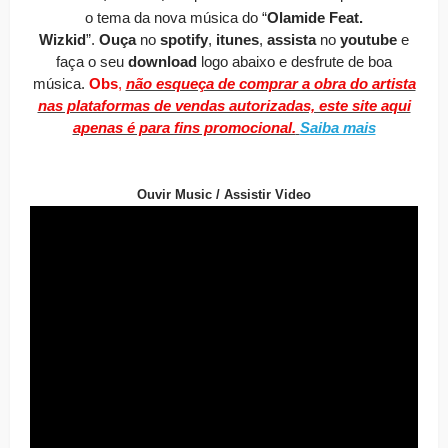
o tema da nova música do “
Olamide Feat.
Wizkid
”.
O
uça
no
spotify
,
itunes
,
assista
no
youtube
e
faça o seu
download
logo abaixo e desfrute de boa
música.
Obs
,
não esqueça de comprar a obra do artista
nas plataformas de vendas autorizadas, este site aqui
apenas é para fins promocional.
Saiba mais
Ouvir Music / Assistir Video