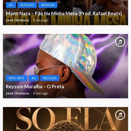
AO
KUDURO
MÚSICAS
Mano Naza – Pão Na Minha Mesa (Prod. Rafael Beats)
José Chimuco
6 dias ago
AFRO BEAT
AO
MÚSICAS
Reysom Muralha – O Preta
José Chimuco
6 dias ago