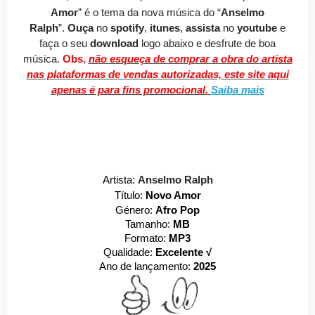
Amor
” é o tema da nova música do “
Anselmo
Ralph
”.
O
uça
no
spotify
,
itunes
,
assista
no
youtube
e
faça o seu
download
logo abaixo e desfrute de boa
música.
Obs
,
não esqueça de comprar a obra do artista
nas plataformas de vendas autorizadas, este site aqui
apenas é para fins promocional.
Saiba mais
Artista:
Anselmo Ralph
Título:
Novo Amor
Género:
Afro Pop
Tamanho:
MB
Formato:
MP3
Qualidade:
Excelente √
Ano de lançamento:
2025