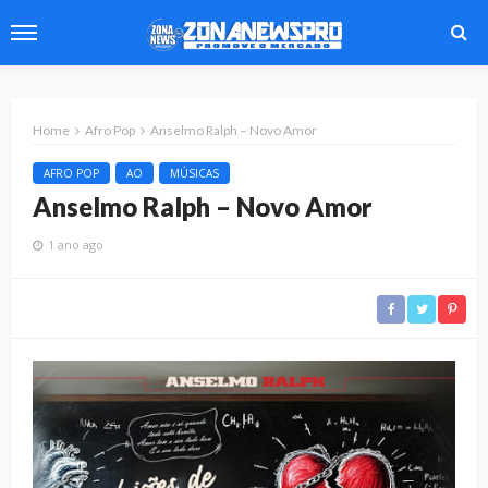
Home
Afro Pop
Anselmo Ralph – Novo Amor
AFRO POP
AO
MÚSICAS
Anselmo Ralph – Novo Amor
1 ano ago