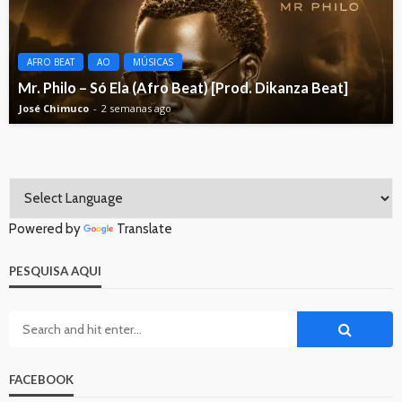
AFRO BEAT
AO
MÚSICAS
Mr. Philo – Só Ela (Afro Beat) [Prod. Dikanza Beat]
José Chimuco
2 semanas ago
Powered by
Translate
PESQUISA AQUI
FACEBOOK